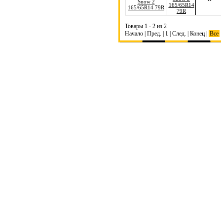
165/65R14
79R
Товары 1 - 2 из 2
Начало | Пред. |
1
| След. | Конец
|
Все