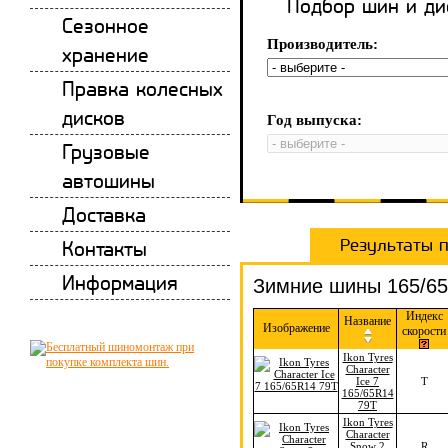
Подбор шин и ди
Сезонное
Производитель:
хранение
Правка колесных
дисков
Год выпуска:
Грузовые
автошины
Доставка
Результаты 
Контакты
Информация
Зимние шины 165/65
Индекс
Название
Изображение
скорости
Ikon Tyres
Character
Ice 7
T
165/65R14
79T
Ikon Tyres
Character
Snow 2
R