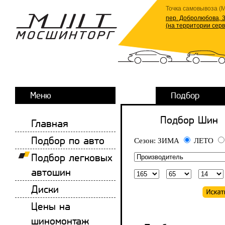
Точка самовывоза (М
пер. Добролюбова, 3
(на территории сер
Меню
Подбор
Подбор Шин
Главная
Подбор по авто
Сезон:
ЗИМА
ЛЕТО
Подбор легковых
автошин
Диски
Цены на
шиномонтаж