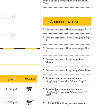
Новые зимние атошины Cordiant Snow
Cross
Анонсы статей
Летняя автошина Ikon Autograph Eco 3
Летние автошины Ikon Autograph Aqua
3
Летняя автошина Ikon Autograph Ultra
2
Летняя автошина LingLong Sport
Master
Летняя автошина LingLong GreenMax
Корзина
Зимняя шипованная автошина
Цена
LingLong GreenMax Winter Grip 2
11 360 руб
Зимняя фрикционная автошина
LingLong Greenmax Winter Ice I-15
SUV
10 240 руб
HANKOOK - обзор летних новинок