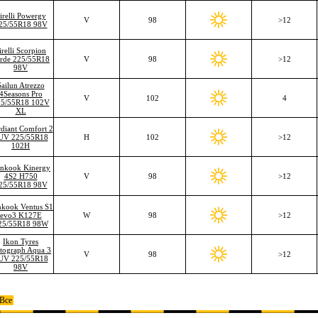
irelli Powergy
V
98
>12
25/55R18 98V
irelli Scorpion
rde 225/55R18
V
98
>12
98V
Sailun Atrezzo
4Seasons Pro
V
102
4
25/55R18 102V
XL
diant Comfort 2
UV 225/55R18
H
102
>12
102H
nkook Kinergy
4S2 H750
V
98
>12
25/55R18 98V
kook Ventus S1
evo3 K127E
W
98
>12
25/55R18 98W
Ikon Tyres
tograph Aqua 3
V
98
>12
UV 225/55R18
98V
Все