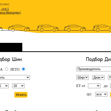
осква):
, стр.1
виса Мерседес)
дбор Шин
Подбор Ди
А
ЛЕТО
ET от
до
ЦО: