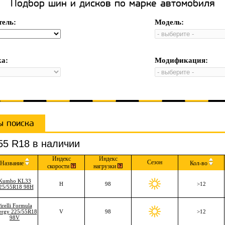
Подбор шин и дисков по марке автомобиля
ель:
Модель:
а:
Модификация:
ы поиска
55 R18 в наличии
Индекс
Индекс
Сезон
Название
Кол-во
скорости
нагрузки
Kumho KL33
H
98
>12
25/55R18 98H
irelli Formula
ergy 225/55R18
V
98
>12
98V