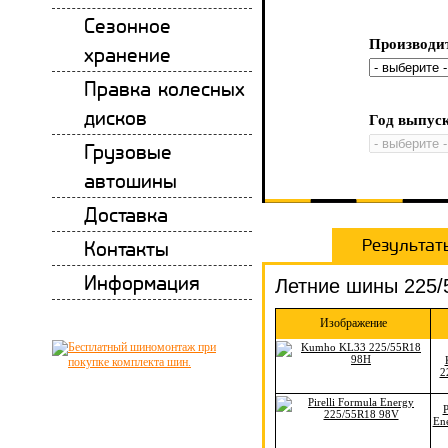
Сезонное
Производит
хранение
Правка колесных
дисков
Год выпуск
Грузовые
автошины
Доставка
Результат
Контакты
Информация
Летние шины 225/
Изображение
2
P
En