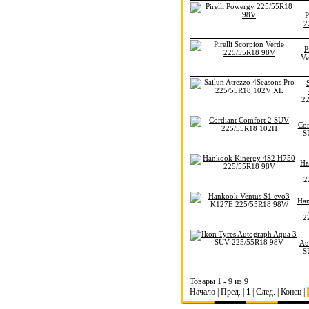
P
2
P
Ve
2
Cor
S
Ha
2
Han
2
Au
S
Товары 1 - 9 из 9
Начало | Пред. |
1
| След. | Конец
|