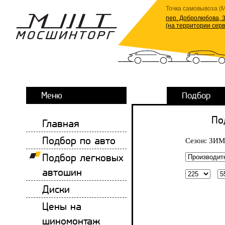
Точка самовывоза (М
пер. Добролюбова, 3
(на территории сер
Меню
Подбор
По
Главная
Подбор по авто
Сезон:
ЗИМ
Подбор легковых
автошин
Диски
Цены на
шиномонтаж