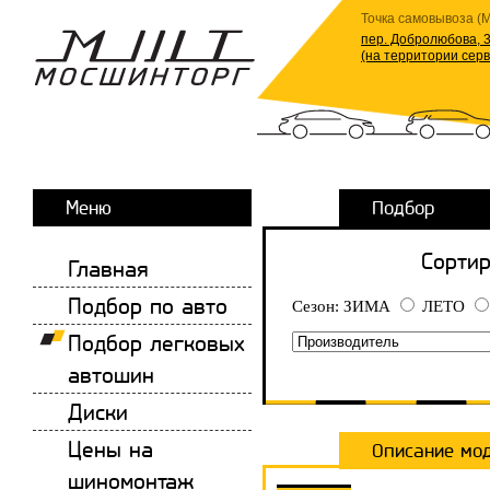
Точка самовывоза (М
пер. Добролюбова, 3
(на территории сер
Меню
Подбор
Сортир
Главная
Подбор по авто
Сезон:
ЗИМА
ЛЕТО
Подбор легковых
автошин
Диски
Цены на
Описание мо
шиномонтаж