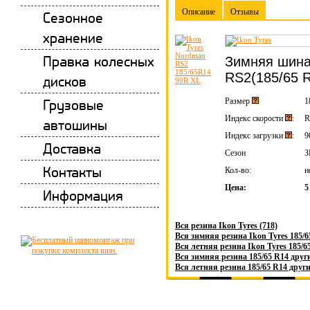
Описание
Отзывы
Сезонное
хранение
Правка колесных
Зимняя шина
RS2(185/65 
дисков
Грузовые
Размер
1
Индекс скорости
:
R
автошины
Индекс загрузки
:
9
Доставка
Сезон
Контакты
Кол-во:
н
Цена:
5
Информация
Вся резина Ikon Tyres (718)
Вся зимняя резина Ikon Tyres 185/6
Вся летняя резина Ikon Tyres 185/65
Вся зимняя резина 185/65 R14 друг
Вся летняя резина 185/65 R14 други