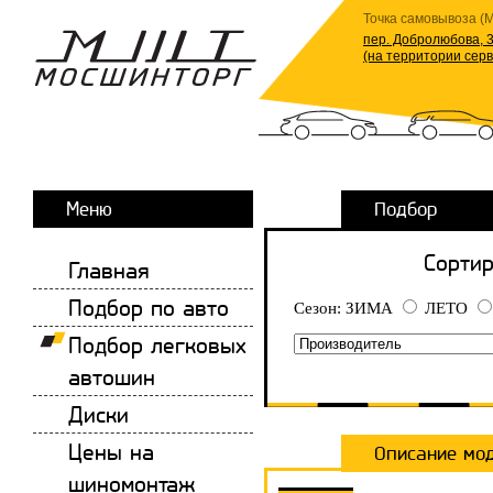
Точка самовывоза (М
пер. Добролюбова, 3
(на территории сер
Меню
Подбор
Сортир
Главная
Подбор по авто
Сезон:
ЗИМА
ЛЕТО
Подбор легковых
автошин
Диски
Цены на
Описание мо
шиномонтаж