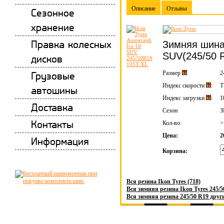
Описание
Отзывы
Сезонное
хранение
Правка колесных
Зимняя шина 
SUV(245/50 
дисков
Грузовые
Размер
2
Индекс скорости
:
T
автошины
Индекс загрузки
:
1
Доставка
Сезон
Контакты
Кол-во:
>
Цена:
2
Информация
Корзина:
Вся резина Ikon Tyres (718)
Вся зимняя резина Ikon Tyres 245/5
Вся зимняя резина 245/50 R19 друг